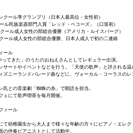
口笛コンクール準グランプリ（日本人最高位・女性初）
楽コンクール民族楽器部門入賞「レッド・ベコーズ」（口笛初）
際口笛コンクール成人女性の部総合優勝（アメリカ・ルイスバーグ）
口笛コンクール成人女性の部総合優勝、日本人成人で初の二連絡
ィール
んがやってきた」のうたのおねえさんとしてレギュラー出演。
ンサートやイベントなどを行う。「天使の歌声」と評される温
ィズニーランドパレード曲などに、ヴォーカル・コーラスのレ
ン氏との音楽劇「蜘蛛の糸」で朗読を担当。
フェにて歌声喫茶を毎月開催。
フィール
にて幼稚園生から大人まで様々な年齢の方々にピアノ・エレク
器の伴奏ピアニストとして活動中。