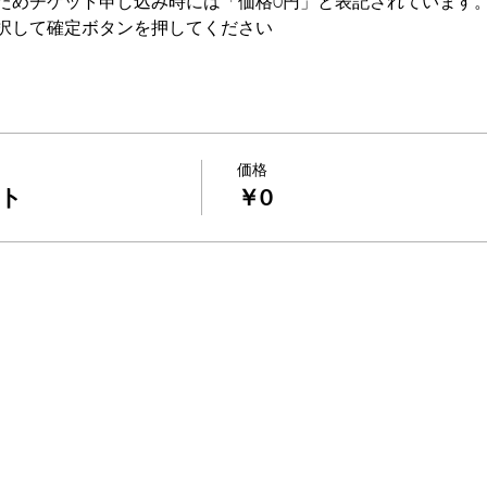
ためチケット申し込み時には「価格0円」と表記されています
択して確定ボタンを押してください
価格
ト
￥0