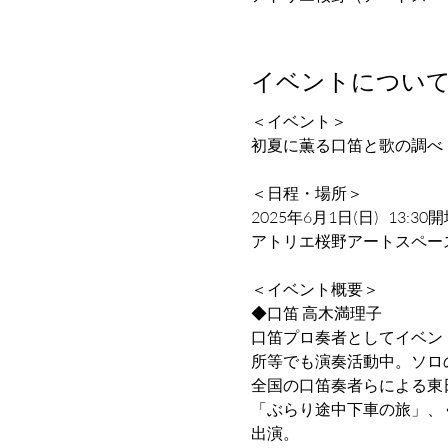
イベントについ
＜イベント＞　
初夏に薫る口笛と歌の調べ
＜日程・場所＞
2025年6月1日(日)   13:3
アトリエ桜野アートスペー
＜イベント概要＞
◆口笛 高木満理子
口笛プロ奏者としてイベン
所等でも演奏活動中。ソロ
全国の口笛奏者らによる東
「ぶらり途中下車の旅」、
出演。