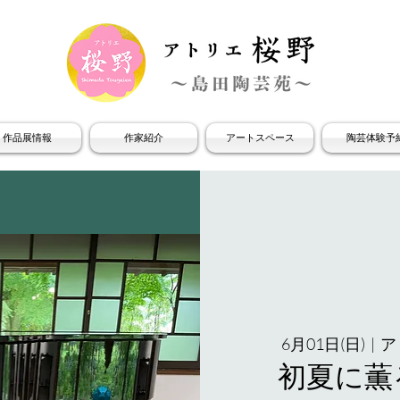
作品展情報
作家紹介
アートスペース
陶芸体験予
6月01日(日)
  |  
ア
初夏に薫