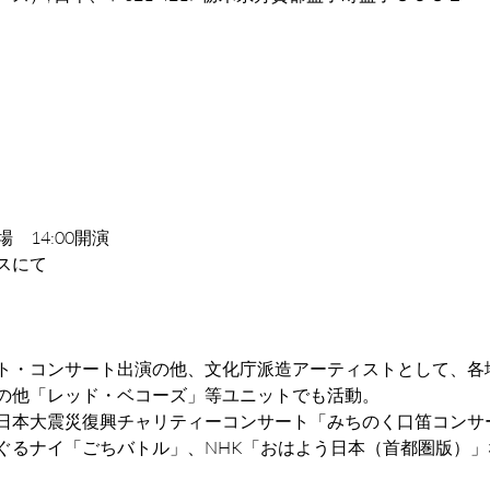
て
0開場　14:00開演
スにて
ト・コンサート出演の他、文化庁派造アーティストとして、各
の他「レッド・ベコーズ」等ユニットでも活動。
日本大震災復興チャリティーコンサート「みちのく口笛コンサ
ぐるナイ「ごちバトル」、NHK「おはよう日本（首都圏版）