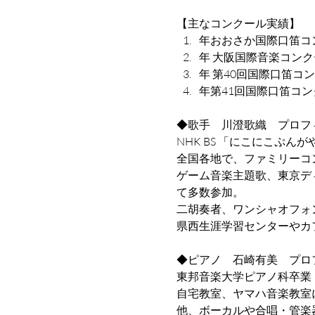
【主なコンクール実績】
﻿﻿﻿﻿年おおさか国際
﻿﻿﻿﻿年 大阪国際音
﻿﻿﻿﻿年 第40回国
﻿﻿﻿﻿年第41回国際
◆歌手　川澄歌織　プロフ
NHK BS 「にこにこぷ
全国各地で、ファミリーコ
ゲーム音楽主題歌、東京デ
て多数参加。
二胡奏者、ワンシャオフォ
県西生涯学習センターやカ
◆ピアノ　石崎有美　プロ
東邦音楽大学ピアノ科卒業
自宅教室、ヤマハ音楽教室
他、ボーカルや合唱・管楽