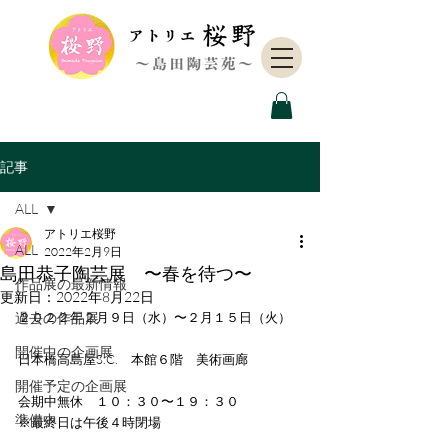
記事
ALL
アトリエ桜野
ALL
2022年2月9日
島田恭子陶芸展 〜春を待つ〜
作品展の最新情報
更新日：
2022年8月22日
過去の作品展
２０２２年２月９日（水）〜２月１５日（火）
開催中の企画展
日本橋高島屋S.C.　本館６階　美術画廊
開催予定の企画展
会期中無休　１０：３０〜１９：３０
準備中
※最終日は午後４時閉場