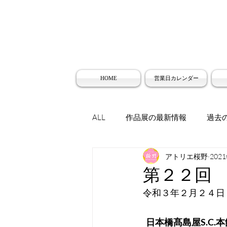
HOME
営業日カレンダー
ALL
作品展の最新情報
過去
アトリエ桜野
202
第２２回 
令和３年２月２４日
  日本橋髙島屋S.C