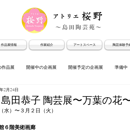
作品展情報
作家紹介
アートスペース
陶芸体験予
の作品展
開催中の企画展
開催予定の企画展
準備中
1年2月24日
島田恭子 陶芸展〜万葉の花
（水）〜３月２日（火）
.本館６階美術画廊