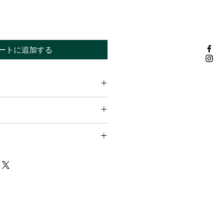
価
格
ートに追加する
てください。サイズ、素材、取扱説
ー
徴やおすすめのポイントなどを説明
力してください。商品にご満足いた
て
返品・返金ポリシーと手順を説明し
容を明確にすることで、お客様の信
要時間、梱包など、商品の配送に関
て商品をご購入いただけます。
ください。配送情報を明確にするこ
を獲得し、安心して商品をご購入い