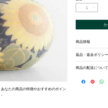
格
カ
商品情報
商品の詳細を入力し
返品・返金ポリシ
明に加え、商品の特
しましょう。
返品・返金規約を入
商品の配送につい
だけなかった場合の
ましょう。規約の内
配送地域、料金、所
頼を獲得し、安心し
する情報を入力して
とで、お客様の信頼
。あなたの商品の特徴やおすすめのポイン
ただけます。
う。