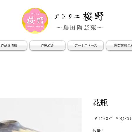
作品展情報
作家紹介
アートスペース
陶芸体験予
花瓶
通
 ￥10,000 
￥8,000
常
数量
*
価